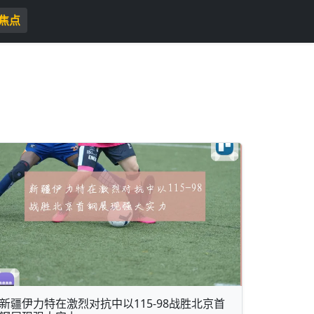
焦点
新疆伊力特在激烈对抗中以115-98战胜北京首