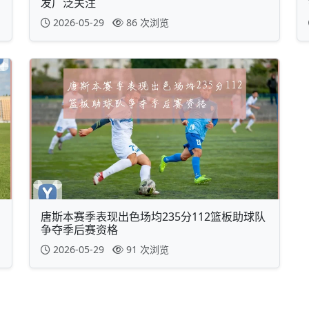
发广泛关注
2026-05-29
86 次浏览
唐斯本赛季表现出色场均235分112篮板助球队
争夺季后赛资格
2026-05-29
91 次浏览